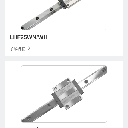
LHF25WN/WH
了解详情