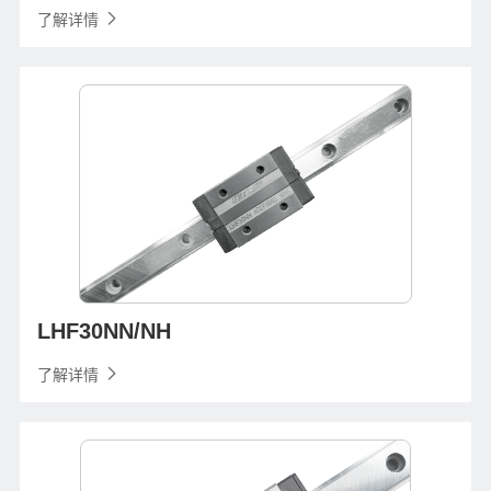
了解详情
LHF30NN/NH
了解详情