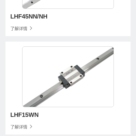
LHF45NN/NH
了解详情
LHF15WN
了解详情