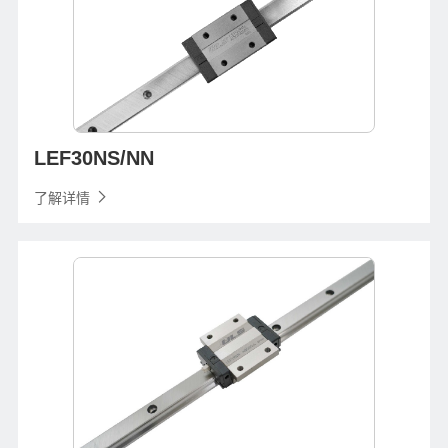
LEF30NS/NN
了解详情