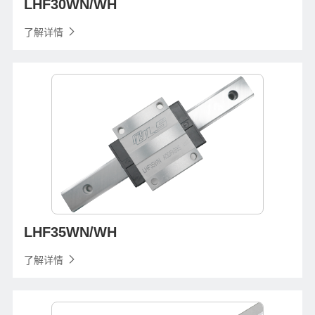
LHF30WN/WH
了解详情
LHF35WN/WH
了解详情