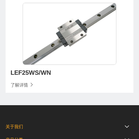
LEF25WS/WN
了解详情
关于我们